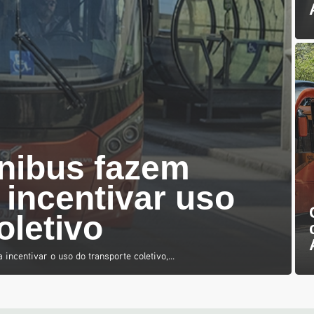
nibus fazem
incentivar uso
oletivo
centivar o uso do transporte coletivo,...